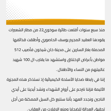
منذ سبع سنوات أقلعت طائرة سوخوي22 من مطار الشعيرات
يقودها العقيد المجرم يوسف الحاصوري وأطلقت قذائفها
المحملة بغاز السارين على مدينة خان شيخون فأصيب 512
مواطن بأعراض الإختناق واستشهد ما يقارب ال 100 شهيد
غالبيتهم من النساء والأطفال .
إننا في رابطة ضحايا الأسلحة الكيميائية إذ نستذكر هذه المجزرة
الأليمة فإننا نترحم على أرواح الشهداء ونشد أيدينا على أيدي
الناجين ونجدد العهد بأننا سنتبع كل السبل الممكنة من أجل
تحقيق العدالة للضحايا ومنع الإفلات من العقاب .