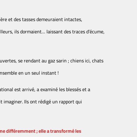
éière et des tasses demeuraient intactes,
leurs, ils dormaient… laissant des traces d’écume,
vertes, se rendant au gaz sarin ; chiens ici, chats
ensemble en un seul instant !
ional est arrivé, a examiné les blessés et a
it imaginer. Ils ont rédigé un rapport qui
ime différemment ; elle a transformé les