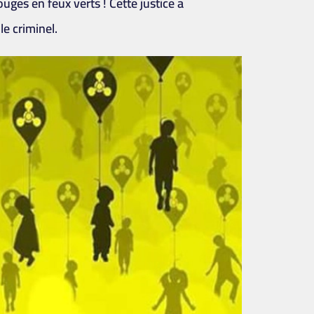
uges en feux verts ! Cette justice a
le criminel.