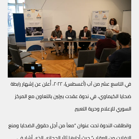
في التاسع عشر من آب (أغسطس)، ٢٠٢٢، أُعلن عن إشهار رابطة
ضحايا الكيماوي، في ندوة عقدت ببرلين بالتعاون مع المركز
السوري للإعلام وحرية التعبير.
وانطلقت الندوة تحت عنوان “معاً من أجل حقوق الضحايا ومنع
الإفلات من العقاب” حيث أدارها ثائر الحجازي الذي أشار في