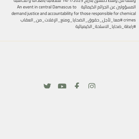
وقفة من وسط دمشق بتاريخ 14/1/2025 للمطالبة بالعدالة و محاسبة
المسؤولين عن الجرائم الكيمائية An event in central Damascus to
demand justice and accountability for those responsible for chemical
crimes #معا_لأجل_حقوق_الضحايا_ومنع_الإفلات_من_العقاب
#رابطة_ضحايا_الاسلحة_الكيميائية