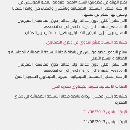
تضم الهيئة في عضويتها السيد #أحمد_حزرومة العضو المؤسس في
#رابطة_ضحايا_الأسلحة_الكيميائية وناشطين وأعضاء من روابط الضحايا
ونتمى لها النجاح في عملها .
#لا_سلم_أهلي_دون_عدالة_ولا_عدالة_دون_محاسبة_المجرمين
#association_of_victims_of_chemical_weapon
#معا_من_أجل_حقوق_الضحايا_ومنع_الإفلات_من_العقاب
مشاركة الأستاذ هيثم البدوي في ذكرى الكيماوي
هيثم البدوي عضو مؤسس في رابطة ضحايا الاسلحة الكيميائية المحاسبة و
العدالة و السلم الأهلي
#لا_سلم_أهلي_دون_عدالة_ولا_عدالة_دون_محاسبة_المجرمين
#association_of_victims_of_chemical_weapon
#رابطة_ضحايا_الاسلحة_الكيميائية #مجزرة_الكيماوي #مجزرة_القرن
العدالة الانتقالية: مجزرة الكيماوي مجزرة القرن
مشاركة رئيس مجلس الإدارة لرابطة ضحايا الأسلحة الكيميائية في ذكرى
المجزرة
تاريخ لا ينسى 21/08/2013
تاريخ لا ينسى 21/08/2013