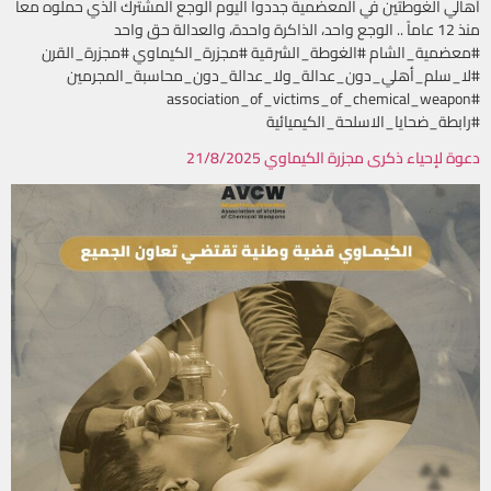
أهالي الغوطتين في المعضمية جددوا اليوم الوجع المشترك الذي حملوه معاً
منذ 12 عاماً .. الوجع واحد، الذاكرة واحدة، والعدالة حق واحد
#معضمية_الشام #الغوطة_الشرقية #مجزرة_الكيماوي #مجزرة_القرن
#لا_سلم_أهلي_دون_عدالة_ولا_عدالة_دون_محاسبة_المجرمين
#association_of_victims_of_chemical_weapon
#رابطة_ضحايا_الاسلحة_الكيميائية
دعوة لإحياء ذكرى مجزرة الكيماوي 21/8/2025