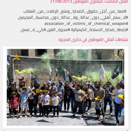
القتل الصامت: كيماوي الغوطتين 21/08/2013
#معا_من_أجل_حقوق_الضحايا_ومنع_الإفلات_من_العقاب
#لا_سلم_أهلي_دون_عدالة_ولا_عدالة_دون_محاسبة_المجرمين
#association_of_victims_of_chemical_weapon
#رابطة_ضحايا_الاسلحة_الكيميائية #مجزرة_القرن #كي_لا_ننسى
نشاطات أهالي الغوطتين في ذكرى المجزرة