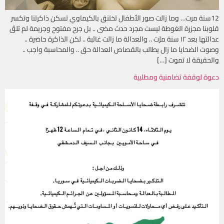
12سنة مرت… وما زالت صور الأطفال تختنق بالكيماوي تسكن ذاكرتنا وتكسر
قلوبنا مجزرة الغوطة ليست مجرد حدث مضى .. بل جرح مفتوح وجريمة لم تلقَ
عدالتها بعد ١٢ سنة مرّت .. والعدالة ما زالت غائبة .. لكن الذاكرة حاضرة ..
وصوت الضحايا ما زال يطالب بالقصاص العدالة حق .. والمحاسبة واجب ..
والحقيقة لا تموت […]
دعوة لوقفة تضامنية ومطلبية