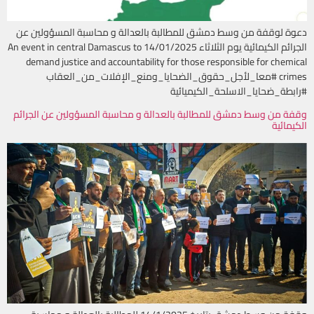
دعوة لوقفة من وسط دمشق للمطالبة بالعدالة و محاسبة المسؤولين عن
الجرائم الكيمائية يوم الثلاثاء 14/01/2025 An event in central Damascus to
demand justice and accountability for those responsible for chemical
crimes #معا_لأجل_حقوق_الضحايا_ومنع_الإفلات_من_العقاب
#رابطة_ضحايا_الاسلحة_الكيميائية
وقفة من وسط دمشق للمطالبة بالعدالة و محاسبة المسؤولين عن الجرائم
الكيمائية